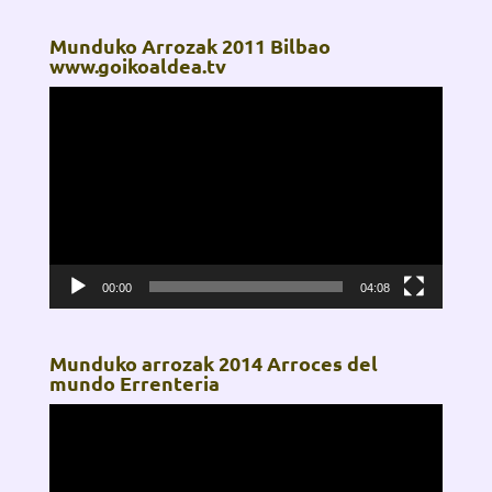
Munduko Arrozak 2011 Bilbao
www.goikoaldea.tv
Reproductor
de
vídeo
00:00
04:08
Munduko arrozak 2014 Arroces del
mundo Errenteria
Reproductor
de
vídeo