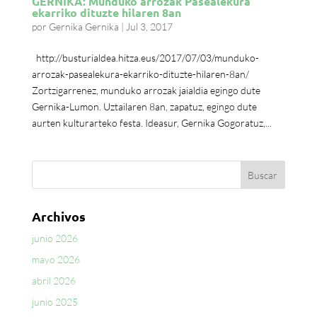
GERNIKA: Munduko arrozak Pasealekura
ekarriko dituzte hilaren 8an
por
Gernika Gernika
|
Jul 3, 2017
http://busturialdea.hitza.eus/2017/07/03/munduko-
arrozak-pasealekura-ekarriko-dituzte-hilaren-8an/
Zortzigarrenez, munduko arrozak jaialdia egingo dute
Gernika-Lumon. Uztailaren 8an, zapatuz, egingo dute
aurten kulturarteko festa. Ideasur, Gernika Gogoratuz,...
Archivos
junio 2026
mayo 2026
abril 2026
junio 2025