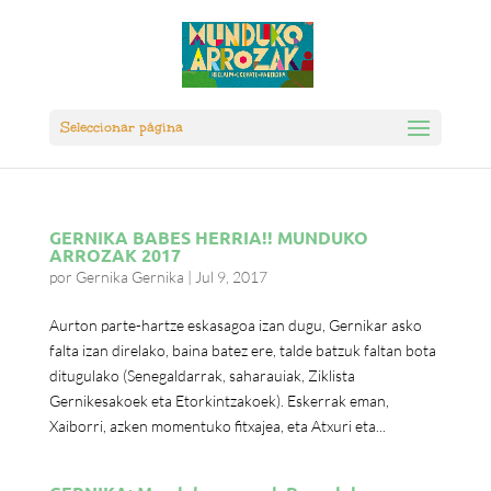
Seleccionar página
GERNIKA BABES HERRIA!! MUNDUKO
ARROZAK 2017
por
Gernika Gernika
|
Jul 9, 2017
Aurton parte-hartze eskasagoa izan dugu, Gernikar asko
falta izan direlako, baina batez ere, talde batzuk faltan bota
ditugulako (Senegaldarrak, saharauiak, Ziklista
Gernikesakoek eta Etorkintzakoek). Eskerrak eman,
Xaiborri, azken momentuko fitxajea, eta Atxuri eta...